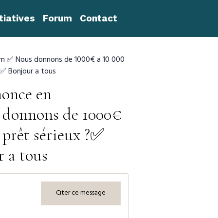
itiatives
Forum
Contact
l.com ✅ Nous donnons de 1000€ a 10 000
;✅ Bonjour a tous
nnonce en
 donnons de 1000€
 prêt sérieux ?✅
 a tous
Citer ce message