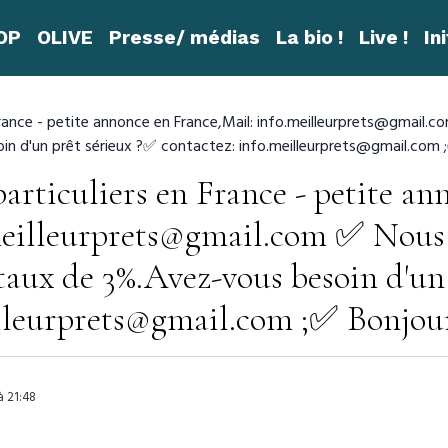
ROP
OLIVE
Presse/ médias
La bio !
Live !
In
 France - petite annonce en France,Mail: info.meilleurprets@gmai
n d'un prêt sérieux ?✅ contactez: info.meilleurprets@gmail.com 
particuliers en France - petite a
.meilleurprets@gmail.com ✅ Nous
taux de 3%.Avez-vous besoin d'un
illeurprets@gmail.com ;✅ Bonjour
à 21:48