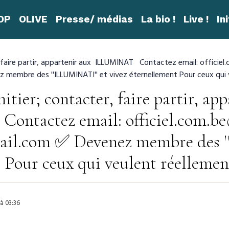
ROP
OLIVE
Presse/ médias
La bio !
Live !
In
 faire partir, appartenir aux ILLUMINAT Contactez email: officie
embre des ''ILLUMINATI'' et vivez éternellement Pour ceux qui ve
tier; contacter, faire partir, app
tactez email: officiel.com.be@
mail.com ✅ Devenez membre des 
 Pour ceux qui veulent réellement
à 03:36