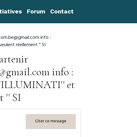
itiatives
Forum
Contact
l.com.be@gmail.com info :
ulent réellement '' SI
artenir
gmail.com info :
''ILLUMINATI'' et
 '' SI
Citer ce message