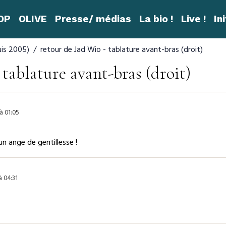
ROP
OLIVE
Presse/ médias
La bio !
Live !
In
is 2005)
retour de Jad Wio - tablature avant-bras (droit)
 tablature avant-bras (droit)
à 01:05
 un ange de gentillesse !
à 04:31