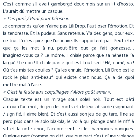
C’est comme s’il avait gambergé deux mois sur un lit d’hosto.
L’aurait dû mettre un casque.
« T’es puni / Puni pour bêtise ».
Je comprends qu’on n’aime pas Lili Drop. Faut oser l’émotion. Et
la tendresse. Et la pudeur. Sans retenue. Y’a des gens, pour eux,
ce truc-là c’est pire que l’urticaire. Ils supportent pas. Peut-être
que ça les met à nu, peut-être que ça fait gonzesse…
imaginez-vous ça ? Le môme, il chiale parce que sa nénette l’a
largué ! Le con ! Il chiale parce qu’il est tout seul ! Hé, camé, va !
Où t’as mis tes couilles ? Ça les ennuie, l’émotion. Lili Drop est le
rock le plus anti-beauf qui existe chez nous. Ça a de quoi
mettre mal à l’aise.
« C’est la faute aux coquillages / Alors goût amer ».
Chaque texte est un mirage sous soleil noir. Tout est bâti
autour d’un mot, du jeu des mots et de leur absurde (signifiant
/ signifié, il aime bien). Et c’est aussi son jeu de guitare. Il ne se
perd plus dans le solo bla-bla, le voilà qui plonge dans le riff à
vif et la note choc, l’accord senti et les harmonies paniques.
Quelque part (comme on dit), quelque part c’est d’une violence