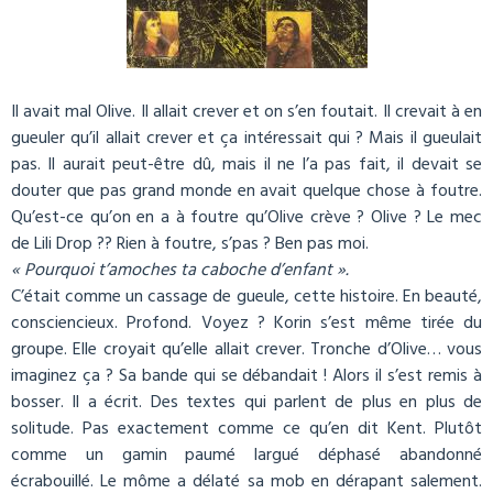
Il avait mal Olive. Il allait crever et on s’en foutait. Il crevait à en
gueuler qu’il allait crever et ça intéressait qui ? Mais il gueulait
pas. Il aurait peut-être dû, mais il ne l’a pas fait, il devait se
douter que pas grand monde en avait quelque chose à foutre.
Qu’est-ce qu’on en a à foutre qu’Olive crève ? Olive ? Le mec
de Lili Drop ?? Rien à foutre, s’pas ? Ben pas moi.
« Pourquoi t’amoches ta caboche d’enfant ».
C’était comme un cassage de gueule, cette histoire. En beauté,
consciencieux. Profond. Voyez ? Korin s’est même tirée du
groupe. Elle croyait qu’elle allait crever. Tronche d’Olive… vous
imaginez ça ? Sa bande qui se débandait ! Alors il s’est remis à
bosser. Il a écrit. Des textes qui parlent de plus en plus de
solitude. Pas exactement comme ce qu’en dit Kent. Plutôt
comme un gamin paumé largué déphasé abandonné
écrabouillé. Le môme a délaté sa mob en dérapant salement.